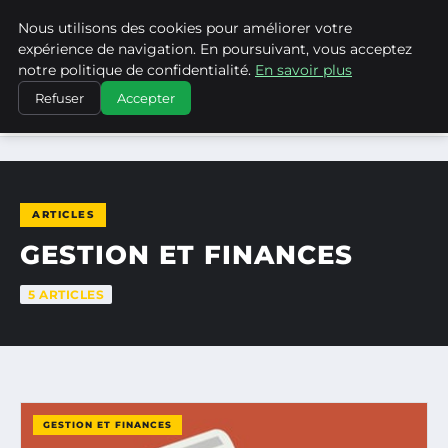
Nous utilisons des cookies pour améliorer votre
MEDIA EDGE
expérience de navigation. En poursuivant, vous acceptez
notre politique de confidentialité.
En savoir plus
Refuser
Accepter
ACCUEIL
GESTION ET FINANCES
ARTICLES
GESTION ET FINANCES
5 ARTICLES
GESTION ET FINANCES