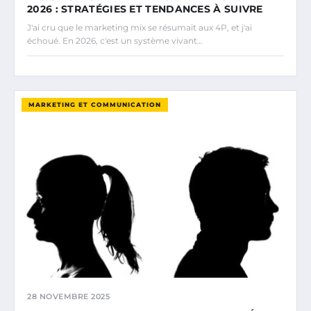
2026 : STRATÉGIES ET TENDANCES À SUIVRE
J'ai cru que le marketing mix se résumait aux 4P, et j'ai
échoué. En 2026, c'est un système vivant…
MARKETING ET COMMUNICATION
28 NOVEMBRE 2025