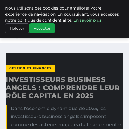
Nous utilisons des cookies pour améliorer votre
MEDIA EDGE
expérience de navigation. En poursuivant, vous acceptez
notre politique de confidentialité.
En savoir plus
ACCUEIL
GESTION ET FINANCES
Refuser
Accepter
INVESTISSEURS BUSINESS ANGELS : COMPRENDRE LEUR
RÔLE…
GESTION ET FINANCES
INVESTISSEURS BUSINESS
ANGELS : COMPRENDRE LEUR
RÔLE CAPITAL EN 2025
Dans l’économie dynamique de 2025, les
investisseurs business angels s’imposent
comme des acteurs majeurs du financement et