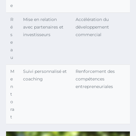
e
R
Mise en relation
Accélération du
é
avec partenaires et
développement
s
investisseurs
commercial
e
a
u
M
Suivi personnalisé et
Renforcement des
e
coaching
compétences
n
entrepreneuriales
t
o
ra
t