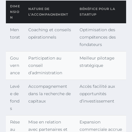
DIME
NATURE DE
BÉNÉFICE POUR LA
NSIO
L’ACCOMPAGNEMENT
STARTUP
N
Men
Coaching et conseils
Optimisation des
torat
opérationnels
compétences des
fondateurs
Gou
Participation au
Meilleur pilotage
vern
conseil
stratégique
ance
d’administration
Levé
Accompagnement
Accès facilité aux
e de
dans la recherche de
opportunités
fond
capitaux
d’investissement
s
Rése
Mise en relation
Expansion
au
avec partenaires et
commerciale accrue