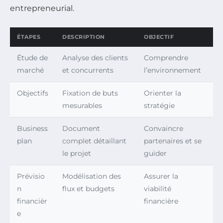
entrepreneurial.
ÉTAPES
DESCRIPTION
OBJECTIF
Étude de
Analyse des clients
Comprendre
marché
et concurrents
l’environnement
Objectifs
Fixation de buts
Orienter la
mesurables
stratégie
Business
Document
Convaincre
plan
complet détaillant
partenaires et se
le projet
guider
Prévisio
Modélisation des
Assurer la
n
flux et budgets
viabilité
financièr
financière
e