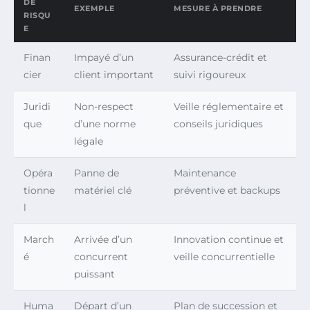
DE
EXEMPLE
MESURE À PRENDRE
RISQU
E
Finan
Impayé d’un
Assurance-crédit et
cier
client important
suivi rigoureux
Juridi
Non-respect
Veille réglementaire et
que
d’une norme
conseils juridiques
légale
Opéra
Panne de
Maintenance
tionne
matériel clé
préventive et backups
l
March
Arrivée d’un
Innovation continue et
é
concurrent
veille concurrentielle
puissant
Huma
Départ d’un
Plan de succession et