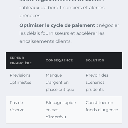
tableaux de bord financiers et alertes
précoces.
Optimiser le cycle de paiement :
négocier
les délais fournisseurs et accélérer les
encaissements clients.
ERREUR
CONSÉQUENCE
SOLUTION
FINANCIÈRE
Prévisions
Manque
Prévoir des
optimistes
d’argent en
scénarios
phase critique
prudents
Pas de
Blocage rapide
Constituer un
réserve
en cas
fonds d’urgence
d’imprévu