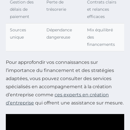
Gestion des
Perte de
Contrats clairs
délais de
trésorerie
et relances
paiement
efficaces
Sources
Dépendance
Mix équilibré
unique
dangereuse
des
financements
Pour approfondir vos connaissances sur
l’importance du financement et des stratégies
adaptées, vous pouvez consulter des services
spécialisés en accompagnement à la création
d’entreprise comme
ces experts en création
d’entreprise
qui offrent une assistance sur mesure.