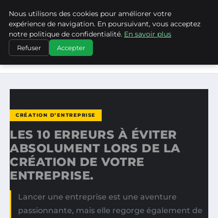
Nous utilisons des cookies pour améliorer votre
MEDIA EDGE
expérience de navigation. En poursuivant, vous acceptez
notre politique de confidentialité.
En savoir plus
ACCUEIL
CRÉATION D’ENTREPRISE
Refuser
Accepter
LES 10 ERREURS À ÉVITER ABSOLUMENT LORS DE LA
CRÉATION…
CRÉATION D’ENTREPRISE
LES 10 ERREURS À ÉVITER
ABSOLUMENT LORS DE LA
CRÉATION DE VOTRE
ENTREPRISE.
Lancer une entreprise est une aventure
passionnante, mais elle regorge également de