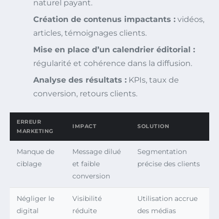
naturel payant.
Création de contenus impactants :
vidéos,
articles, témoignages clients.
Mise en place d’un calendrier éditorial :
régularité et cohérence dans la diffusion.
Analyse des résultats :
KPIs, taux de
conversion, retours clients.
ERREUR
IMPACT
SOLUTION
MARKETING
Manque de
Message dilué
Segmentation
ciblage
et faible
précise des clients
conversion
Négliger le
Visibilité
Utilisation accrue
digital
réduite
des médias