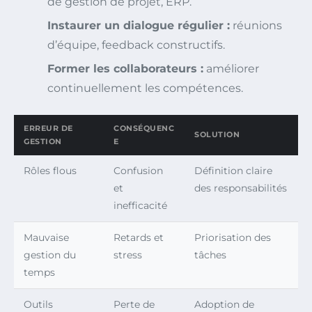
de gestion de projet, ERP.
Instaurer un dialogue régulier :
réunions
d’équipe, feedback constructifs.
Former les collaborateurs :
améliorer
continuellement les compétences.
ERREUR DE
CONSÉQUENC
SOLUTION
GESTION
E
Rôles flous
Confusion
Définition claire
et
des responsabilités
inefficacité
Mauvaise
Retards et
Priorisation des
gestion du
stress
tâches
temps
Outils
Perte de
Adoption de