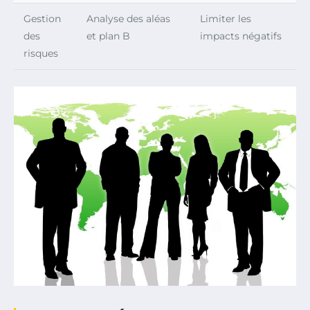
Gestion
Analyse des aléas
Limiter les
des
et plan B
impacts négatifs
risques