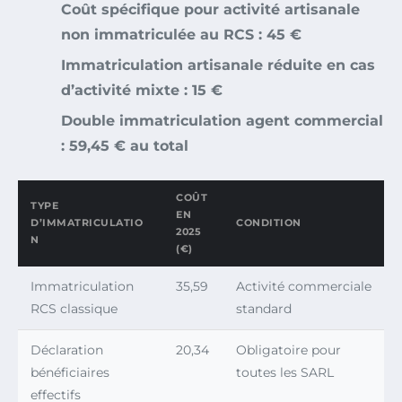
Coût spécifique pour activité artisanale
non immatriculée au RCS : 45 €
Immatriculation artisanale réduite en cas
d’activité mixte : 15 €
Double immatriculation agent commercial
: 59,45 € au total
COÛT
TYPE
EN
D’IMMATRICULATIO
CONDITION
2025
N
(€)
Immatriculation
35,59
Activité commerciale
RCS classique
standard
Déclaration
20,34
Obligatoire pour
bénéficiaires
toutes les SARL
effectifs