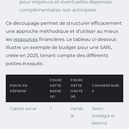
pour imprévus et éventuelles dépenses
complémentaires non anticipées.
Ce découpage permet de structurer efficacement
une approche méthodique et d’utiliser au mieux
les
ressources
financières. Le tableau ci-dessous
illustre un exemple de budget pour une SARL
créée en 2025, tenant compte des différents
postes évoqués :
FOURC
FOURC
POSTE DE
HETTE
HETTE
COMMENTAIRE
DÉPENSE
BASSE
HAUTE
S
(€)
(€)
Capital social
1
Variab
Selon
le
stratégie et
besoins