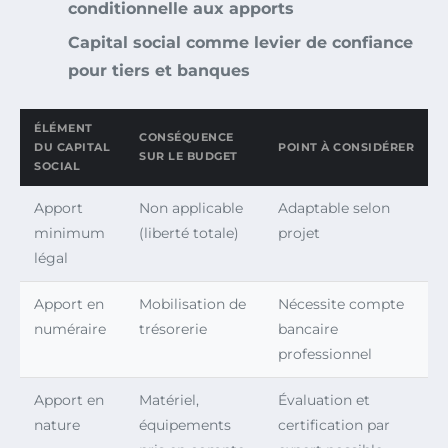
conditionnelle aux apports
Capital social comme levier de confiance
pour tiers et banques
ÉLÉMENT
CONSÉQUENCE
DU CAPITAL
POINT À CONSIDÉRER
SUR LE BUDGET
SOCIAL
Apport
Non applicable
Adaptable selon
minimum
(liberté totale)
projet
légal
Apport en
Mobilisation de
Nécessite compte
numéraire
trésorerie
bancaire
professionnel
Apport en
Matériel,
Évaluation et
nature
équipements
certification par