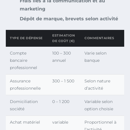
Frais liés à la communication et au
marketing
Dépôt de marque, brevets selon activité
ESTIMATION
TYPE DE DÉPENSE
COMMENTAIRES
DE COÛT (€)
Compte
100 – 300
Varie selon
bancaire
annuel
banque
professionnel
Assurance
300 – 1 500
Selon nature
professionnelle
d’activité
Domiciliation
0 – 1 200
Variable selon
société
option choisie
Achat matériel
variable
Proportionnel à
l’activité