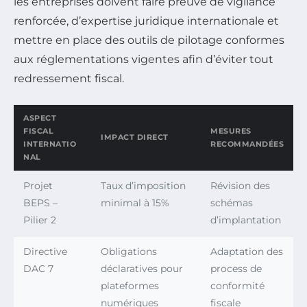
les entreprises doivent faire preuve de vigilance
renforcée, d’expertise juridique internationale et
mettre en place des outils de pilotage conformes
aux réglementations vigentes afin d’éviter tout
redressement fiscal.
ASPECT
FISCAL
MESURES
IMPACT DIRECT
INTERNATIO
RECOMMANDÉES
NAL
Projet
Taux d’imposition
Révision des
BEPS –
minimal à 15%
schémas
Pilier 2
d’implantation
Directive
Obligations
Adaptation des
DAC 7
déclaratives pour
process de
plateformes
conformité
numériques
fiscale