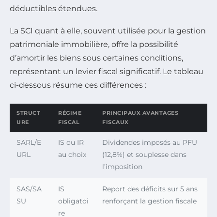
déductibles étendues.
La SCI quant à elle, souvent utilisée pour la gestion
patrimoniale immobilière, offre la possibilité
d’amortir les biens sous certaines conditions,
représentant un levier fiscal significatif. Le tableau
ci-dessous résume ces différences :
STRUCT
RÉGIME
PRINCIPAUX AVANTAGES
URE
FISCAL
FISCAUX
SARL/E
IS ou IR
Dividendes imposés au PFU
URL
au choix
(12,8%) et souplesse dans
l’imposition
SAS/SA
IS
Report des déficits sur 5 ans
SU
obligatoi
renforçant la gestion fiscale
re