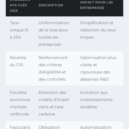
IMPACT POUR LES
NTS CLÉS
DESCRIPTION
ENTREPRISES
2025
Taux
Uniformisation
Simplification et
unique IS
de la taxe pour
réduction du taux
à 25%
toutes les
moyen
entreprises
Revente
Renforcement
Optimisation plus
du CIR
des critères
ciblée et
d’éligibilité et
rigoureuse des
des contrôles
dépenses R&D
Fiscalité
Extension des
Incitation aux
environne
crédits d’impôt
investissements
mentale
verts et taxe
durables
renforcée
carbone
Facturatio
Obligation
Automatisation