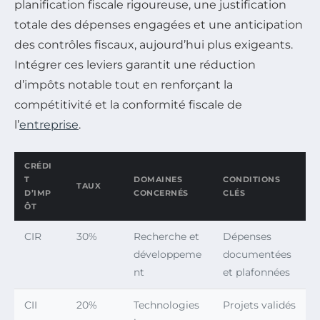
planification fiscale rigoureuse, une justification
totale des dépenses engagées et une anticipation
des contrôles fiscaux, aujourd’hui plus exigeants.
Intégrer ces leviers garantit une réduction
d’impôts notable tout en renforçant la
compétitivité et la conformité fiscale de
l’
entreprise
.
CRÉDI
T
DOMAINES
CONDITIONS
TAUX
D’IMP
CONCERNÉS
CLÉS
ÔT
CIR
30%
Recherche et
Dépenses
développeme
documentées
nt
et plafonnées
CII
20%
Technologies
Projets validés