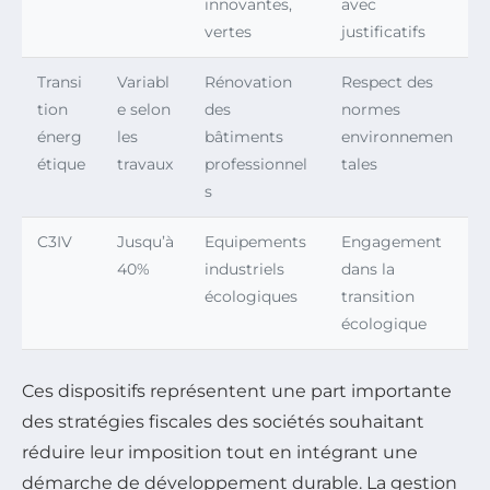
innovantes,
avec
vertes
justificatifs
Transi
Variabl
Rénovation
Respect des
tion
e selon
des
normes
énerg
les
bâtiments
environnemen
étique
travaux
professionnel
tales
s
C3IV
Jusqu’à
Equipements
Engagement
40%
industriels
dans la
écologiques
transition
écologique
Ces dispositifs représentent une part importante
des stratégies fiscales des sociétés souhaitant
réduire leur imposition tout en intégrant une
démarche de développement durable. La gestion