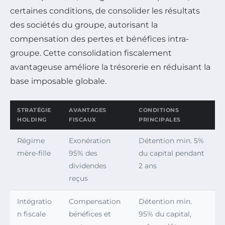
certaines conditions, de consolider les résultats
des sociétés du groupe, autorisant la
compensation des pertes et bénéfices intra-
groupe. Cette consolidation fiscalement
avantageuse améliore la trésorerie en réduisant la
base imposable globale.
STRATÉGIE
AVANTAGES
CONDITIONS
HOLDING
FISCAUX
PRINCIPALES
Régime
Exonération
Détention min. 5%
mère-fille
95% des
du capital pendant
dividendes
2 ans
reçus
Intégratio
Compensation
Détention min.
n fiscale
bénéfices et
95% du capital,