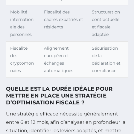
Mobilité
Fiscalité des
Structuration
internation
cadres expatriés et
contractuelle
ale des
résidents
et fiscale
personnes
adaptée
Fiscalité
Alignement
Sécurisation
des
européen et
de la
cryptomon
échanges
déclaration et
naies
automatiques
compliance
QUELLE EST LA DURÉE IDÉALE POUR
METTRE EN PLACE UNE STRATÉGIE
D’OPTIMISATION FISCALE ?
Une stratégie efficace nécessite généralement
entre 6 et 12 mois, afin d’analyser en profondeur la
situation, identifier les leviers adaptés, et mettre