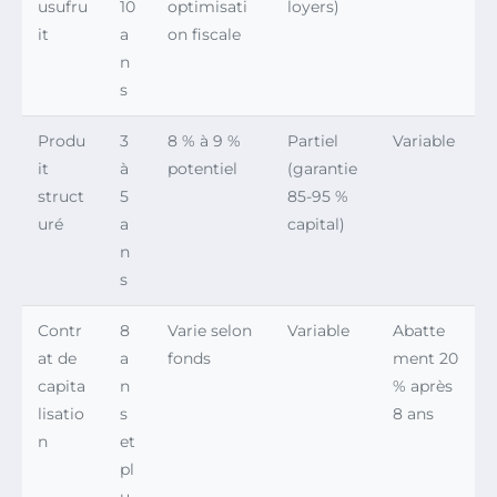
usufru
10
optimisati
loyers)
it
a
on fiscale
n
s
Produ
3
8 % à 9 %
Partiel
Variable
it
à
potentiel
(garantie
struct
5
85-95 %
uré
a
capital)
n
s
Contr
8
Varie selon
Variable
Abatte
at de
a
fonds
ment 20
capita
n
% après
lisatio
s
8 ans
n
et
pl