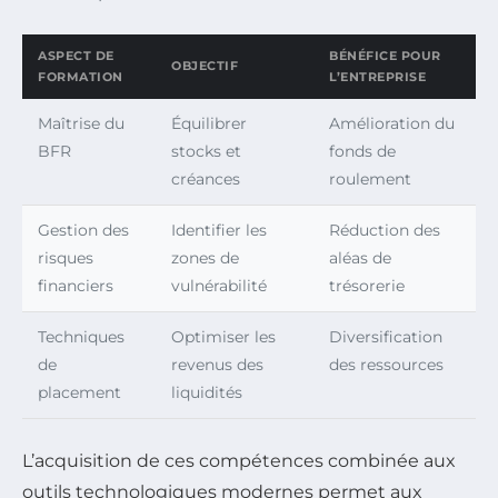
ASPECT DE
BÉNÉFICE POUR
OBJECTIF
FORMATION
L’ENTREPRISE
Maîtrise du
Équilibrer
Amélioration du
BFR
stocks et
fonds de
créances
roulement
Gestion des
Identifier les
Réduction des
risques
zones de
aléas de
financiers
vulnérabilité
trésorerie
Techniques
Optimiser les
Diversification
de
revenus des
des ressources
placement
liquidités
L’acquisition de ces compétences combinée aux
outils technologiques modernes permet aux