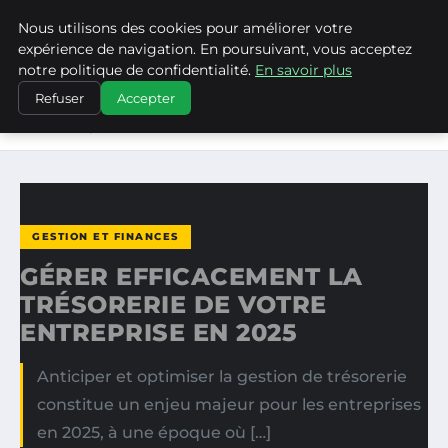
Nous utilisons des cookies pour améliorer votre
MEDIA EDGE
expérience de navigation. En poursuivant, vous acceptez
notre politique de confidentialité.
En savoir plus
ACCUEIL
GESTION ET FINANCES
Refuser
Accepter
GÉRER EFFICACEMENT LA TRÉSORERIE DE VOTRE
ENTREPRISE…
GESTION ET FINANCES
GÉRER EFFICACEMENT LA
TRÉSORERIE DE VOTRE
ENTREPRISE EN 2025
Anticiper et optimiser la gestion de trésorerie
constitue un enjeu majeur pour les entreprises
en 2025, à une époque où […]