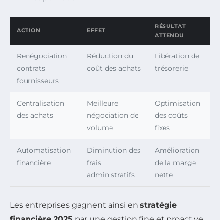
RÉSULTAT
ACTION
EFFET
ATTENDU
Renégociation
Réduction du
Libération de
contrats
coût des achats
trésorerie
fournisseurs
Centralisation
Meilleure
Optimisation
des achats
négociation de
des coûts
volume
fixes
Automatisation
Diminution des
Amélioration
financière
frais
de la marge
administratifs
nette
Les entreprises gagnent ainsi en
stratégie
financière 2025
par une gestion fine et proactive