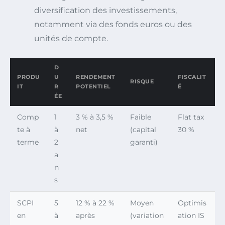
diversification des investissements,
notamment via des fonds euros ou des
unités de compte.
D
PRODU
U
RENDEMENT
FISCALIT
RISQUE
IT
R
POTENTIEL
É
ÉE
Comp
1
3 % à 3,5 %
Faible
Flat tax
te à
à
net
(capital
30 %
terme
2
garanti)
a
n
s
SCPI
5
12 % à 22 %
Moyen
Optimis
en
à
après
(variation
ation IS