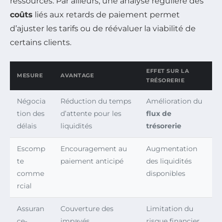
ressources. Par ailleurs, une analyse régulière des
coûts
liés aux retards de paiement permet
d’ajuster les tarifs ou de réévaluer la viabilité de
certains clients.
EFFET SUR LA
MESURE
AVANTAGE
TRÉSORERIE
Négocia
Réduction du temps
Amélioration du
tion des
d’attente pour les
flux de
délais
liquidités
trésorerie
Escomp
Encouragement au
Augmentation
te
paiement anticipé
des liquidités
comme
disponibles
rcial
Assuran
Couverture des
Limitation du
ce-
impayés
risque financier