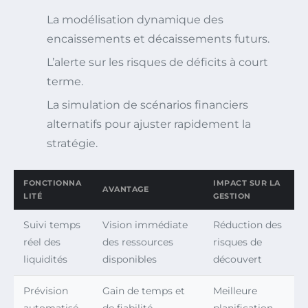
La modélisation dynamique des
encaissements et décaissements futurs.
L’alerte sur les risques de déficits à court
terme.
La simulation de scénarios financiers
alternatifs pour ajuster rapidement la
stratégie.
FONCTIONNA
IMPACT SUR LA
AVANTAGE
LITÉ
GESTION
Suivi temps
Vision immédiate
Réduction des
réel des
des ressources
risques de
liquidités
disponibles
découvert
Prévision
Gain de temps et
Meilleure