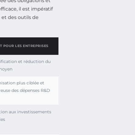
ée des obligations et
ficace, il est impératif
e et des outils de
T POUR LES ENTREPRISES
fication et réduction du
moyen
sation plus ciblée et
reuse des dépenses R&D
ation aux investissements
les