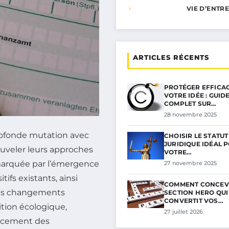
VIE D’ENTR
ARTICLES RÉCENTS
PROTÉGER EFFICA
VOTRE IDÉE : GUID
COMPLET SUR…
28 novembre 2025
profonde mutation avec
CHOISIR LE STATUT
JURIDIQUE IDÉAL 
nouveler leurs approches
VOTRE…
 marquée par l’émergence
27 novembre 2025
ifs existants, ainsi
COMMENT CONCEV
 Ces changements
SECTION HERO QUI
CONVERTIT VOS…
ition écologique,
27 juillet 2026
forcement des