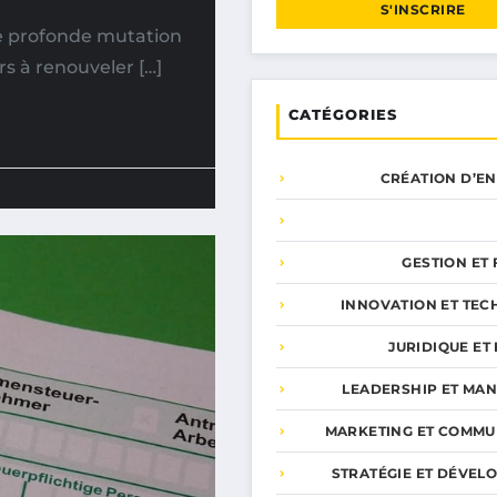
S'INSCRIRE
de profonde mutation
rs à renouveler […]
CATÉGORIES
CRÉATION D’E
GESTION ET
INNOVATION ET TEC
JURIDIQUE ET 
LEADERSHIP ET MA
MARKETING ET COMMU
STRATÉGIE ET DÉVEL