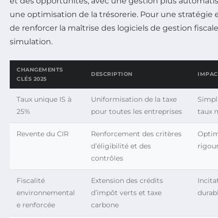
et des opportunités, avec une gestion plus automatis
une optimisation de la trésorerie. Pour une stratégie ef
de renforcer la maîtrise des logiciels de gestion fiscal
simulation.
CHANGEMENTS
DESCRIPTION
IMPAC
CLÉS 2025
Taux unique IS à
Uniformisation de la taxe
Simpli
25%
pour toutes les entreprises
taux 
Revente du CIR
Renforcement des critères
Optimi
d’éligibilité et des
rigou
contrôles
Fiscalité
Extension des crédits
Incit
environnemental
d’impôt verts et taxe
durab
e renforcée
carbone