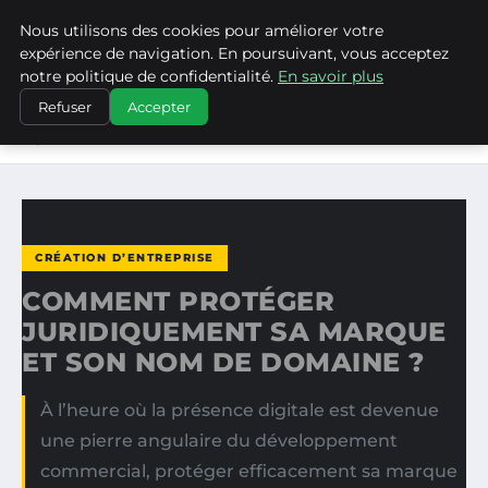
Nous utilisons des cookies pour améliorer votre
MEDIA EDGE
expérience de navigation. En poursuivant, vous acceptez
notre politique de confidentialité.
En savoir plus
ACCUEIL
CRÉATION D’ENTREPRISE
Refuser
Accepter
COMMENT PROTÉGER JURIDIQUEMENT SA MARQUE ET SON
NOM DE…
CRÉATION D’ENTREPRISE
COMMENT PROTÉGER
JURIDIQUEMENT SA MARQUE
ET SON NOM DE DOMAINE ?
À l’heure où la présence digitale est devenue
une pierre angulaire du développement
commercial, protéger efficacement sa marque