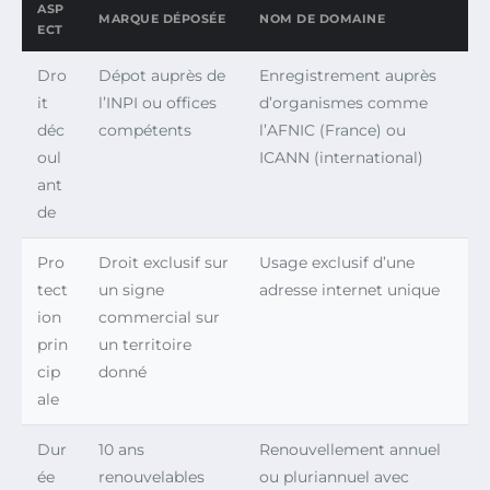
ASP
MARQUE DÉPOSÉE
NOM DE DOMAINE
ECT
Dro
Dépot auprès de
Enregistrement auprès
it
l’INPI ou offices
d’organismes comme
déc
compétents
l’AFNIC (France) ou
oul
ICANN (international)
ant
de
Pro
Droit exclusif sur
Usage exclusif d’une
tect
un signe
adresse internet unique
ion
commercial sur
prin
un territoire
cip
donné
ale
Dur
10 ans
Renouvellement annuel
ée
renouvelables
ou pluriannuel avec