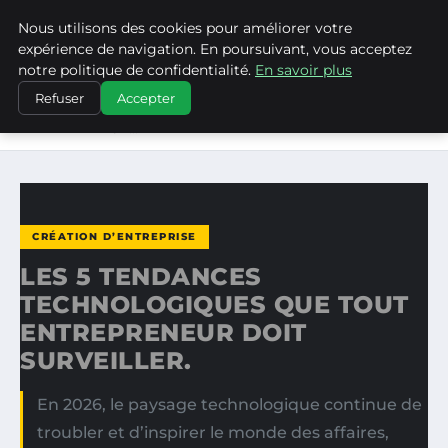
Nous utilisons des cookies pour améliorer votre
MEDIA EDGE
expérience de navigation. En poursuivant, vous acceptez
notre politique de confidentialité.
En savoir plus
ACCUEIL
CRÉATION D’ENTREPRISE
Refuser
Accepter
LES 5 TENDANCES TECHNOLOGIQUES QUE TOUT
ENTREPRENEUR…
CRÉATION D’ENTREPRISE
LES 5 TENDANCES
TECHNOLOGIQUES QUE TOUT
ENTREPRENEUR DOIT
SURVEILLER.
En 2026, le paysage technologique continue de
troubler et d’inspirer le monde des affaires,