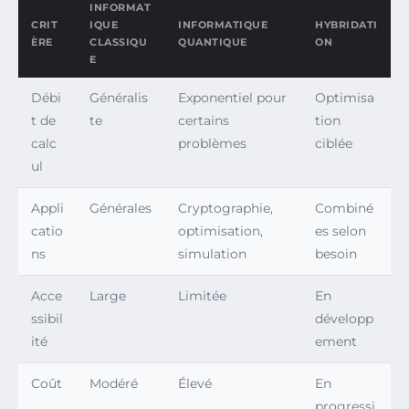
INFORMAT
CRIT
IQUE
INFORMATIQUE
HYBRIDATI
ÈRE
CLASSIQU
QUANTIQUE
ON
E
Débi
Généralis
Exponentiel pour
Optimisa
t de
te
certains
tion
calc
problèmes
ciblée
ul
Appli
Générales
Cryptographie,
Combiné
catio
optimisation,
es selon
ns
simulation
besoin
Acce
Large
Limitée
En
ssibil
développ
ité
ement
Coût
Modéré
Élevé
En
progressi