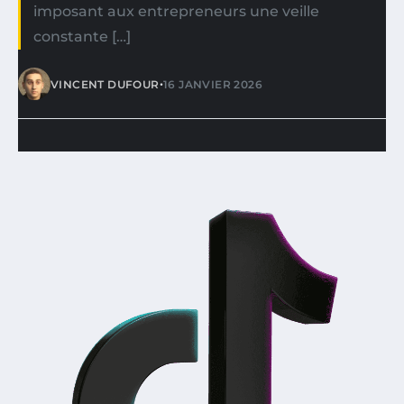
imposant aux entrepreneurs une veille
constante […]
•
VINCENT DUFOUR
16 JANVIER 2026