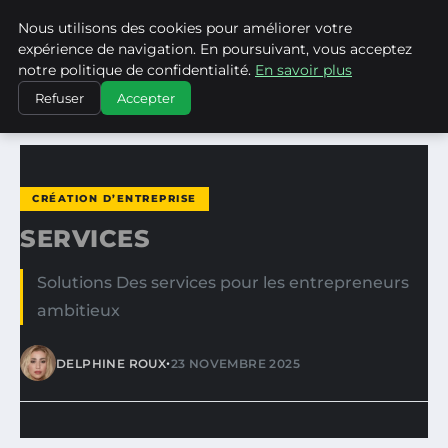
Nous utilisons des cookies pour améliorer votre
MEDIA EDGE
expérience de navigation. En poursuivant, vous acceptez
notre politique de confidentialité.
En savoir plus
ACCUEIL
CRÉATION D’ENTREPRISE
SERVICES
Refuser
Accepter
CRÉATION D’ENTREPRISE
SERVICES
Solutions Des services pour les entrepreneurs
ambitieux
•
DELPHINE ROUX
23 NOVEMBRE 2025