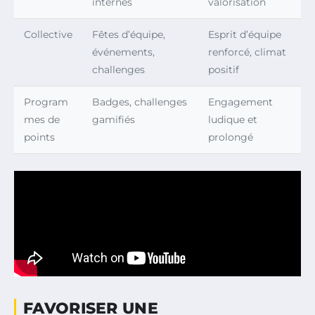
internes
valorisation
Collective
Fêtes d’équipe,
Esprit d’équipe
événements,
renforcé, climat
challenges
positif
Program
Badges, challenges
Engagement
mes de
gamifiés
ludique et
points
prolongé
FAVORISER UNE