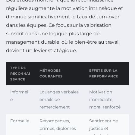
régulière augmente la motivation intrinsèque et
diminue significativement le taux de turn-over
dans les équipes. Ce focus sur la valorisation
s’inscrit dans une logique plus large de
management durable, où le bien-être au travail
devient un levier stratégique.
TYPE DE
MÉTHODES
EFFETS SUR LA
RECONNAI
COURANTES
PERFORMANCE
SSANCE
Informell
Louanges verbales,
Motivation
e
emails de
immédiate,
remerciement
moral renforcé
Formelle
Récompenses,
Sentiment de
primes, diplômes
justice et