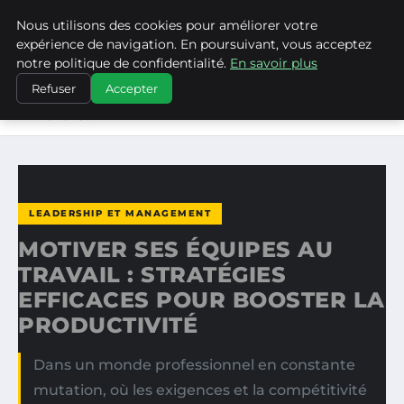
Nous utilisons des cookies pour améliorer votre
MEDIA EDGE
expérience de navigation. En poursuivant, vous acceptez
notre politique de confidentialité.
En savoir plus
ACCUEIL
LEADERSHIP ET MANAGEMENT
Refuser
Accepter
MOTIVER SES ÉQUIPES AU TRAVAIL : STRATÉGIES
EFFICACES…
LEADERSHIP ET MANAGEMENT
MOTIVER SES ÉQUIPES AU
TRAVAIL : STRATÉGIES
EFFICACES POUR BOOSTER LA
PRODUCTIVITÉ
Dans un monde professionnel en constante
mutation, où les exigences et la compétitivité