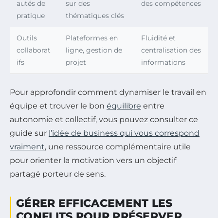
autés de
sur des
des compétences
pratique
thématiques clés
Outils
Plateformes en
Fluidité et
collaborat
ligne, gestion de
centralisation des
ifs
projet
informations
Pour approfondir comment dynamiser le travail en
équipe et trouver le bon
équilibre
entre
autonomie et collectif, vous pouvez consulter ce
guide sur
l’idée de business qui vous correspond
vraiment
, une ressource complémentaire utile
pour orienter la motivation vers un objectif
partagé porteur de sens.
GÉRER EFFICACEMENT LES
CONFLITS POUR PRÉSERVER