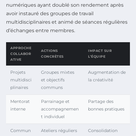
numériques ayant doublé son rendement après
avoir instauré des groupes de travail
multidisciplinaires et animé de séances régulières
d’échanges entre membres.
APPROCHE
ACTIONS
IMPACT SUR
COLLABOR
CONCRÈTES
L’ÉQUIPE
ATIVE
Projets
Groupes mixtes
Augmentation de
multidisci
et objectifs
la créativité
plinaires
communs
Mentorat
Parrainage et
Partage des
interne
accompagnemen
bonnes pratiques
t individuel
Commun
Ateliers réguliers
Consolidation