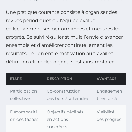
Une pratique courante consiste à organiser des
revues périodiques où l’équipe évalue
collectivement ses performances et mesures les
progrès. Ce suivi régulier stimule l’envie d’avancer
ensemble et d’améliorer continuellement les
résultats. Le lien entre motivation au travail et
définition claire des objectifs est ainsi renforcé.
ÉTAPE
DESCRIPTION
AVANTAGE
Participation
Co-construction
Engagemen
collective
des buts à atteindre
t renforcé
Décompositi
Objectifs déclinés
Visibilité
on des tâches
en actions
des progrès
concrètes