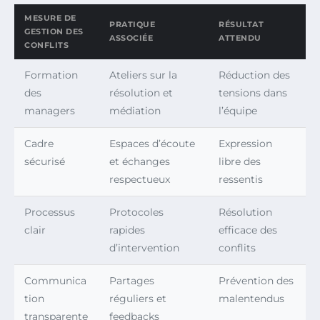
MESURE DE
PRATIQUE
RÉSULTAT
GESTION DES
ASSOCIÉE
ATTENDU
CONFLITS
Formation
Ateliers sur la
Réduction des
des
résolution et
tensions dans
managers
médiation
l’équipe
Cadre
Espaces d’écoute
Expression
sécurisé
et échanges
libre des
respectueux
ressentis
Processus
Protocoles
Résolution
clair
rapides
efficace des
d’intervention
conflits
Communica
Partages
Prévention des
tion
réguliers et
malentendus
transparente
feedbacks