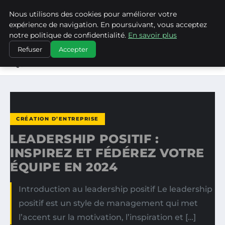
Nous utilisons des cookies pour améliorer votre
MEDIA EDGE
expérience de navigation. En poursuivant, vous acceptez
notre politique de confidentialité.
En savoir plus
ACCUEIL
CRÉATION D’ENTREPRISE
Refuser
Accepter
LEADERSHIP POSITIF : INSPIREZ ET FÉDÉREZ VOTRE
ÉQUIPE…
CRÉATION D’ENTREPRISE
LEADERSHIP POSITIF :
INSPIREZ ET FÉDÉREZ VOTRE
ÉQUIPE EN 2024
Introduction au leadership positif Le leadership
positif est un style de management qui met
l’accent sur la motivation, l’inspiration et […]