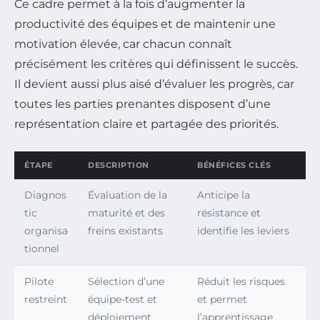
Ce cadre permet à la fois d’augmenter la
productivité des équipes et de maintenir une
motivation élevée, car chacun connaît
précisément les critères qui définissent le succès.
Il devient aussi plus aisé d’évaluer les progrès, car
toutes les parties prenantes disposent d’une
représentation claire et partagée des priorités.
ÉTAPE
DESCRIPTION
BÉNÉFICES CLÉS
Diagnos
Évaluation de la
Anticipe la
tic
maturité et des
résistance et
organisa
freins existants
identifie les leviers
tionnel
Pilote
Sélection d’une
Réduit les risques
restreint
équipe-test et
et permet
déploiement
l’apprentissage