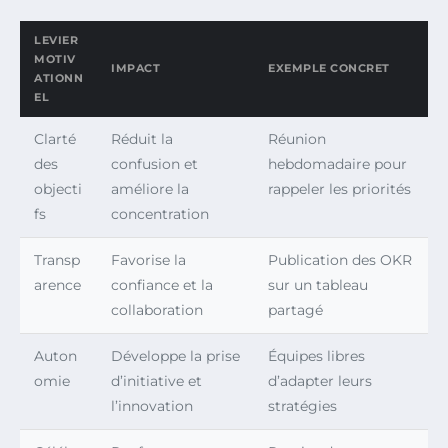
LEVIER
MOTIV
IMPACT
EXEMPLE CONCRET
ATIONN
EL
Clarté
Réduit la
Réunion
des
confusion et
hebdomadaire pour
objecti
améliore la
rappeler les priorités
fs
concentration
Transp
Favorise la
Publication des OKR
arence
confiance et la
sur un tableau
collaboration
partagé
Auton
Développe la prise
Équipes libres
omie
d’initiative et
d’adapter leurs
l’innovation
stratégies