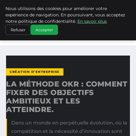
Nous utilisons des cookies pour améliorer votre
MEDIA EDGE
expérience de navigation. En poursuivant, vous acceptez
notre politique de confidentialité.
En savoir plus
ACCUEIL
CRÉATION D’ENTREPRISE
Refuser
Accepter
LA MÉTHODE OKR : COMMENT FIXER DES OBJECTIFS
AMBITIEUX…
CRÉATION D’ENTREPRISE
LA MÉTHODE OKR : COMMENT
FIXER DES OBJECTIFS
AMBITIEUX ET LES
ATTEINDRE.
Dans un monde en perpétuelle évolution, où la
compétition et la nécessité d’innovation sont