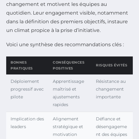
changement et motivent les équipes au
quotidien. Leur engagement visible, notamment
dans la définition des premiers objectifs, instaure
un climat propice à la prise d’initiative.
Voici une synthèse des recommandations clés :
BONNES
CONSÉQUENCES
RISQUES ÉVITÉS
PRATIQUES
POSITIVES
Déploiement
Apprentissage
Résistance au
progressif avec
maîtrisé et
changement
pilote
ajustements
importante
rapides
Implication des
Alignement
Défiance et
leaders
stratégique et
désengageme
motivation
nt des équipes