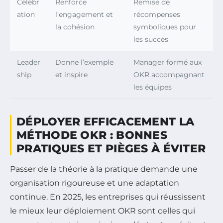
Célébr
Renforce
Remise de
ation
l’engagement et
récompenses
la cohésion
symboliques pour
les succès
Leader
Donne l’exemple
Manager formé aux
ship
et inspire
OKR accompagnant
les équipes
DÉPLOYER EFFICACEMENT LA
MÉTHODE OKR : BONNES
PRATIQUES ET PIÈGES À ÉVITER
Passer de la théorie à la pratique demande une
organisation rigoureuse et une adaptation
continue. En 2025, les entreprises qui réussissent
le mieux leur déploiement OKR sont celles qui