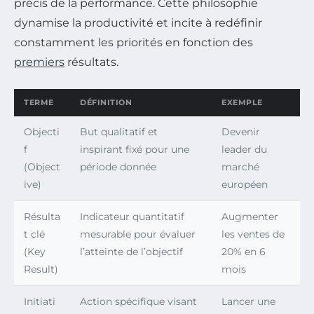
précis de la performance. Cette philosophie
dynamise la productivité et incite à redéfinir
constamment les priorités en fonction des
premiers
résultats.
TERME
DÉFINITION
EXEMPLE
Objecti
But qualitatif et
Devenir
f
inspirant fixé pour une
leader du
(Object
période donnée
marché
ive)
européen
Résulta
Indicateur quantitatif
Augmenter
t clé
mesurable pour évaluer
les ventes de
(Key
l’atteinte de l’objectif
20% en 6
Result)
mois
Initiati
Action spécifique visant
Lancer une