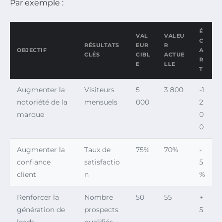
Par exemple :
É
VAL
VALEU
C
RÉSULTATS
EUR
R
OBJECTIF
A
CLÉS
CIBL
ACTUE
R
E
LLE
T
Augmenter la
Visiteurs
5
3 800
-1
notoriété de la
mensuels
000
2
marque
0
0
Augmenter la
Taux de
75%
70%
-
confiance
satisfactio
5
client
n
%
Renforcer la
Nombre
50
55
+
génération de
prospects
5
leads
qualifiés