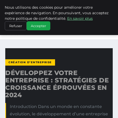
Nous utilisons des cookies pour améliorer votre
MEDIA EDGE
expérience de navigation. En poursuivant, vous acceptez
notre politique de confidentialité.
En savoir plus
ACCUEIL
CRÉATION D’ENTREPRISE
Refuser
Accepter
DÉVELOPPEZ VOTRE ENTREPRISE : STRATÉGIES DE
CROISSANCE…
CRÉATION D’ENTREPRISE
DÉVELOPPEZ VOTRE
ENTREPRISE : STRATÉGIES DE
CROISSANCE ÉPROUVÉES EN
2024
Introduction Dans un monde en constante
évolution, le développement d’une entreprise