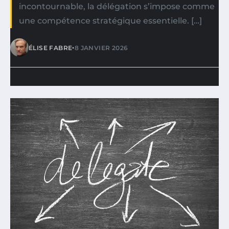
incontournable, la délégation s’impose comme
une compétence stratégique essentielle. […]
•
ÉLISE FABRE
8 JANVIER 2026